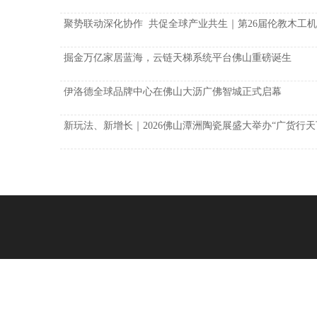
聚势联动深化协作 共促全球产业共生｜第26届伦教木工机
掘金万亿家居蓝海，云链天梯系统平台佛山重磅诞生
伊洛德全球品牌中心在佛山大沥广佛智城正式启幕
新玩法、新增长｜2026佛山潭洲陶瓷展盛大举办“广货行