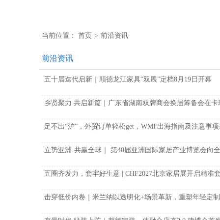
当前位置：
首页
>
前沿资讯
前沿资讯
五十届迭代启新｜顺德龙江家具“双展”定档8月19日开幕
乡贤聚力 共启新篇｜广东省湖南双牌商会换届筹备会在卡
足不出“沪”，外贸订单轻松get，WMF出海指南及注意事
立势亚洲·共赢全球｜ 第40届亚洲国际家居产业博览会向
五圈齐发力，套牢好生意 | CHF2027北京家居展开启精准
击穿低价内卷｜米兰纳以透明化+场景革新，重塑年轻定