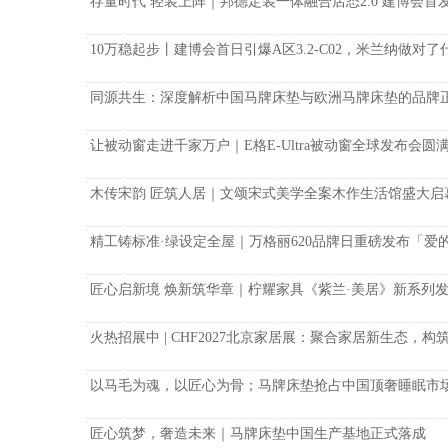
存量时代 轻装上阵｜邦德定装一体融合店态2.0 建博会
​10万稳起步丨建博会首日引爆A区3.2-C02，米兰纳做对了
同源共生：深度解析中国马牌床垫与欧洲马牌床垫的品牌
让被动窗走进千家万户｜E格E-Ultra被动窗全球发布会圆
木传宋韵 匠筑人居｜文颂宋式美学全案木作生活馆盛大启
精工铸标准·绿设定全屋｜万格丽620品牌日重磅发布「爱
匠心启新境 焕新筑华章｜柠耀家具《紫兰·美居》新系列
火热招展中 | CHF2027北京家居展：聚合家居新生态，
以马毛为魂，以匠心为骨；马牌床垫抢占中国顶奢睡眠市
匠心筑梦，奢造未来｜马牌床垫中国生产基地正式落成